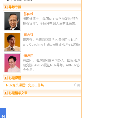
NLP国际证书课程
导师专栏
·
张国维
张国维博士,由美国NLP大学颁发的“特别
授权导师”。全球只有19人享有此荣誉。
·
戴志强
戴志强，马来西亚籍华人.美国The NLP
and Coaching Institute授证NLP专业教练
·
黄启团
黄启团，NLP研究院网创办人，国际NLP
研究院(IANLP)授证NLP导师，ABNLP协
会会员，
心理课程
·
NLP源头课程：完形工作坊
广州
心理精华文章