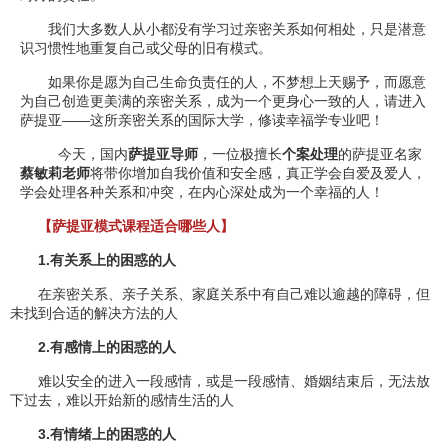
我们大多数人从小都没有学习过亲密关系如何相处，只是潜意
识习惯性地重复自己或父母的旧有模式。
如果你是愿为自己生命负责任的人，不梦想上天赐予，而愿意
为自己创造更美满的亲密关系，成为一个更身心一致的人，请进入
萨提亚——这所亲密关系的国际大学，修读幸福学专业吧！
今天，国内
萨提亚导师
，一位极擅长
个案处理
的萨提亚名家
蔡敏莉老师
将带你增加自我价值和安全感，真正学会自爱及爱人，
学会处理各种关系和冲突，在内心深处成为一个幸福的人！
【萨提亚模式课程适合哪些人】
1.有关系上的困惑的人
在亲密关系、亲子关系、家庭关系中有自己难以逾越的障碍，但
未找到合适的解决方法的人
2.有感情上的困惑的人
难以安全的进入一段感情，或是一段感情、婚姻结束后，无法放
下过去，难以开始新的感情生活的人
3.有情绪上的困惑的人