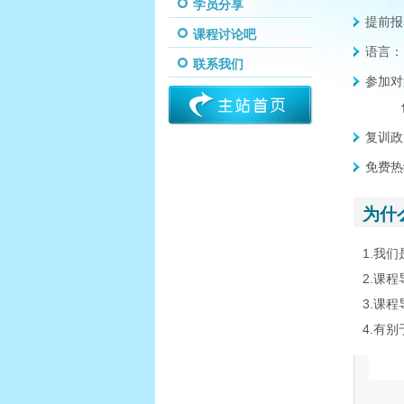
学员分享
提前报
课程讨论吧
语言：
联系我们
参加对
复训政
免费热
为什
1.我
2.课
3.课
4.有