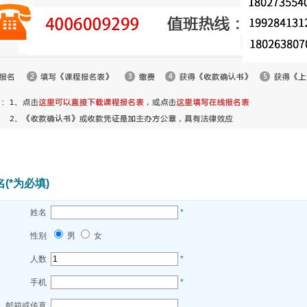
(*为必填)
姓名
*
性别
男
女
人数
*
手机
*
邮箱或传真