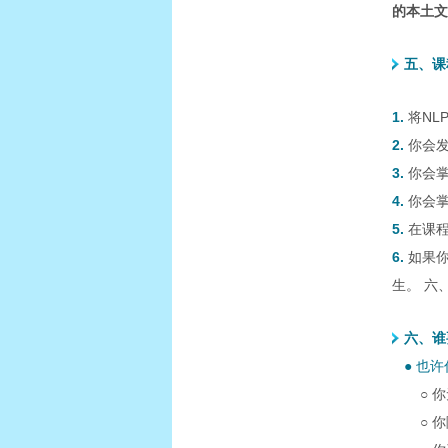
的本土文
五、课
1.
将N
2.
你会
3.
你会
4.
你会
5.
在课
6.
如果
生。 六
六、谁
● 也
○ 
○ 