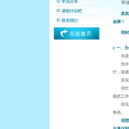
学员分享
即
课程讨论吧
其实
联系我们
金牌！
同时
一、为
你是
也许
忙，很累
其实
你忙
能把工作
你见
角色。
试想
出来达到