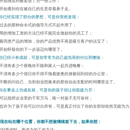
你开始感觉到被套进了另一份工作；
你开始看到你在被自己的生意牵着鼻子走。
许你已经实现了部分的梦想，可是你突然发现：
你过去的那种命令式的领导方式不起作用了；
惯用的增加工资的方法已经不能完全激励你的员工了；
随着同类产品的增加，你的产品优势不再是吸引客户的法宝了；
你开始怀疑你的下一步该迈向哪里了。
许你已经小有成就，可是你常常为自己超负荷的付出而懊恼：
数不清有多少个夜晚你不能和家人一起共进晚餐；
数不清有多少个假日你不得不拖着疲惫的身躯回到你的办公室；
你不断的问自己，当初创业想换来的那份自由支配的时间哪里去了。
许你在事业上功成名就，可是你的孩子却让你筋疲力尽：
你可以指挥企业里的千军万马，唯一对孩子无可奈何；
你也许为了孩子你可以付出所有，可是真正付出了你的全部却依然无能为力
现在站在哪个位置，你都不想被继续套下去，如果你想：
找到更省时，更省力的工作方法