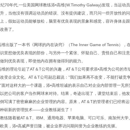
世纪70年代,一位美国网球教练添•高维(W.Timothy Galway)发现
升，当他没有强调运动员的错误、没有提供建议，而只问一些开放性的问
上，假如运动员能够放松，脑里有优良表现的景象和感觉，容许身体去跟
改善了。
高维出版了一本书《网球的内在诀窍》（The Inner Game of Tenn
识里想做优良表现的部份，与另外一个紧张、怀疑自己、责怪自己和注意
做到优良表现，即使他内在拥有做得到的能力。
高维的理论引起了AT＆T公司的兴趣，AT＆T公司要求添•高维为公司的
改变企业文化。AT＆T公司副总裁说：“我们如果再不改变，不能打破竞
”面对这样大的一个课题，添•高维坦诚的表示自己对企业内部管理一无
以把公司的客户当作网球来对待。结果，奇迹出现了，课堂结束后，他发
倒写满了密密麻麻的企业管理的内容。原来，AT＆T的管理者们已经将
种崭新的管理技术——企业教练诞生了！
教练随着被AT＆T、IBM、通用电器、苹果电脑、可口可乐、南加州大
欧美，添•高威声誉日隆，被企业界访问期间誉为企业教练的先驱。