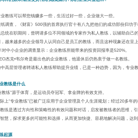
专业教练可以帮您钱赚多一些，生活过好一些，企业做大一些。
报纸调查，《财富》500强的首席执行官十有八九把他们的成功部份归功
顿总统在职期间，曾聘请多位不同领域的专家作为私人教练，以辅助自己
国，越来越多的企业领导人认同自己是员工的教练，而且这种现象还在呈
2年对中小企业的调查显示：企业教练所能带来的投资回报率是520%。
CEO杰克•韦尔奇是最出色的企业教练，他退休后仍热衷于做一名教练。
的中高层管理者聘请私人教练帮助提升业绩，已是一种趋势，因为，专业
业教练是什么
业教练”源于体育，是运动员夺冠军、拿金牌的有效支持。
际上“专业教练”已被广泛应用于企业管理及个人生涯规划；经过20多年
教练是透过方向性和策略性的有效问题和对话，启发被教练者的思维，引
智慧，探求更多的可能性和选择，从而更加快捷、容易地解决问题，达到
练起源