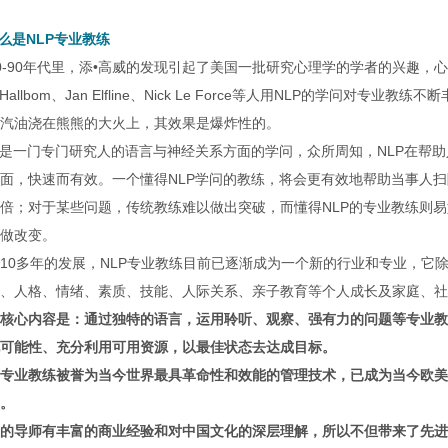
么是NLP专业教练
0-90年代里，添•高威的发现引起了美国一批研究心理学的学者的兴趣，
 Hallbom、Jan Elfline、Nick Le Force等人用NLP的学问对
汽油浇在熊熊的大火上，其效果是爆炸性的。
P是一门专门研究人的语言与神经关系方面的学问，众所周知，NLP在帮
面，快速而有效。一个懂得NLP学问的教练，将会更有效地帮助当事人
倍；对于某些问题，传统教练难以做出突破，而懂得NLP的专业教练则易
做改变。
10多年的发展，NLP专业教练目前已逐渐成为一个新的行业和专业，它
、人格、情绪、素质、技能、人际关系、亲子教育等个人成长及家庭、社
核心内容是：通过独特的语言，运用聆听、观察、强有力的问题等专业教
可能性、充分利用可用资源，以最佳状态去达成目标。
P专业教练被誉为当今世界最具革命性和效能的管理技术，已成为当今欧
。
的导师有丰富的商业经验和对中国文化的深层理解，所以不但带来了先进