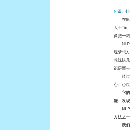
四、什
在8
人士Tim
像把一箱
NL
现梦想方
教练快几
识层面去
经过
态、态度
它的
能、发现
NL
方法之一
我们